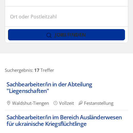
Stichwort
Postleitzahl
eingeben
(Umkreis-
Suche)
JOBS FINDEN
Suchergebnis:
17
Treffer
Sachbearbeiter/in in der Abteilung
"Liegenschaften"
Waldshut-Tiengen
Vollzeit
Festanstellung
Sachbearbeiter/in im Bereich Ausländerwesen
für ukrainische Kriegsflüchtlinge