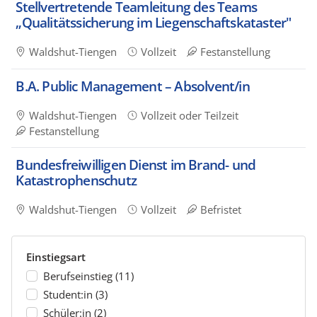
Stellvertretende Teamleitung des Teams
„Qualitätssicherung im Liegenschaftskataster"
Waldshut-Tiengen
Vollzeit
Festanstellung
B.A. Public Management – Absolvent/in
Waldshut-Tiengen
Vollzeit oder Teilzeit
Festanstellung
Bundesfreiwilligen Dienst im Brand- und
Katastrophenschutz
Waldshut-Tiengen
Vollzeit
Befristet
Filtern
Einstiegsart
Sie
Berufseinstieg
(11)
die
Student:in
(3)
Suchergebnisse
Schüler:in
(2)